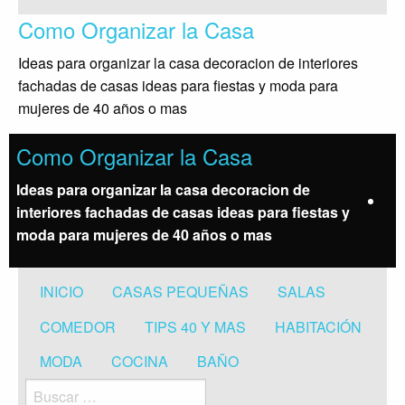
Saltar
Como Organizar la Casa
al
contenido
Ideas para organizar la casa decoracion de interiores
fachadas de casas ideas para fiestas y moda para
mujeres de 40 años o mas
Como Organizar la Casa
Ideas para organizar la casa decoracion de
interiores fachadas de casas ideas para fiestas y
moda para mujeres de 40 años o mas
INICIO
CASAS PEQUEÑAS
SALAS
COMEDOR
TIPS 40 Y MAS
HABITACIÓN
MODA
COCINA
BAÑO
Buscar: