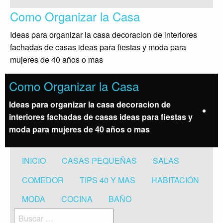
Saltar
Como Organizar la Casa
al
contenido
Ideas para organizar la casa decoracion de interiores
fachadas de casas ideas para fiestas y moda para
mujeres de 40 años o mas
Como Organizar la Casa
Ideas para organizar la casa decoracion de
interiores fachadas de casas ideas para fiestas y
moda para mujeres de 40 años o mas
INICIO
CASAS PEQUEÑAS
SALAS
COMEDOR
TIPS 40 Y MAS
HABITACIÓN
MODA
COCINA
BAÑO
Buscar: