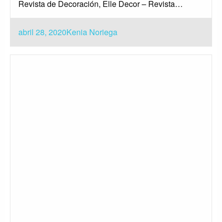
Revista de Decoración, Elle Decor – Revista…
Publicado
abril 28, 2020
Kenia Noriega
el