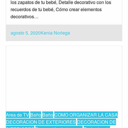
los zapatos de tu bebé, Detalle decorativo con los
recuerdos de tu bebé, Cómo crear elementos
decorativos…
Publicado
agosto 5, 2020
Kenia Noriega
el
Area de TV
Baño
Baño
COMO ORGANIZAR LA CASA
DECORACION DE EXTERIORES
DECORACION DE