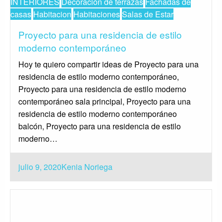
INTERIORES
Decoración de terrazas
Fachadas de
casas
Habitacion
Habitaciones
Salas de Estar
Proyecto para una residencia de estilo
moderno contemporáneo
Hoy te quiero compartir ideas de Proyecto para una
residencia de estilo moderno contemporáneo,
Proyecto para una residencia de estilo moderno
contemporáneo sala principal, Proyecto para una
residencia de estilo moderno contemporáneo
balcón, Proyecto para una residencia de estilo
moderno…
Publicado
julio 9, 2020
Kenia Noriega
el