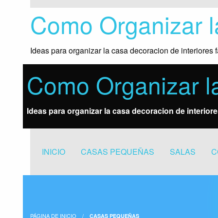
Saltar
Como Organizar 
al
contenido
Ideas para organizar la casa decoracion de interiore
Como Organizar l
Ideas para organizar la casa decoracion de interio
INICIO
CASAS PEQUEÑAS
SALAS
C
PÁGINA DE INICIO
CASAS PEQUEÑAS