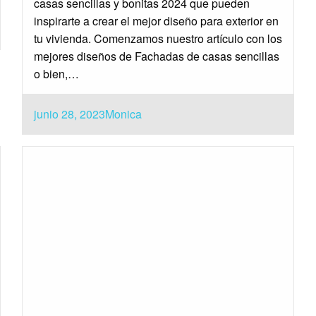
casas sencillas y bonitas 2024 que pueden
inspirarte a crear el mejor diseño para exterior en
tu vivienda. Comenzamos nuestro artículo con los
mejores diseños de Fachadas de casas sencillas
o bien,…
Publicado
junio 28, 2023
Monica
el