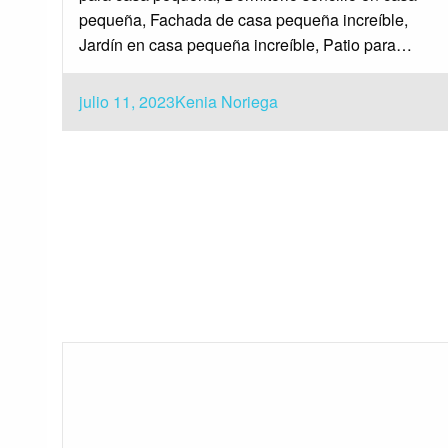
pequeña, Fachada de casa pequeña increíble,
Jardín en casa pequeña increíble, Patio para…
Publicado
julio 11, 2023
Kenia Noriega
el